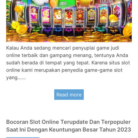
Kalau Anda sedang mencari penyuplai game judi
online terbaik dan gampang menang, tentunya Anda
sudah berada di tempat yang tepat. Karena situs slot
online kami merupakan penyedia game-game slot
yang……
Read more
Bocoran Slot Online Terupdate Dan Terpopuler
Saat Ini Dengan Keuntungan Besar Tahun 2023