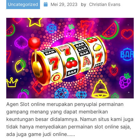
Uncategorized
Mei 29, 2023
by
Christian Evans
Agen Slot online merupakan penyuplai permainan
gampang menang yang dapat memberikan
keuntungan besar didalamnya. Namun situs kami juga
tidak hanya menyediakan permainan slot online saja,
ada juga game judi online……