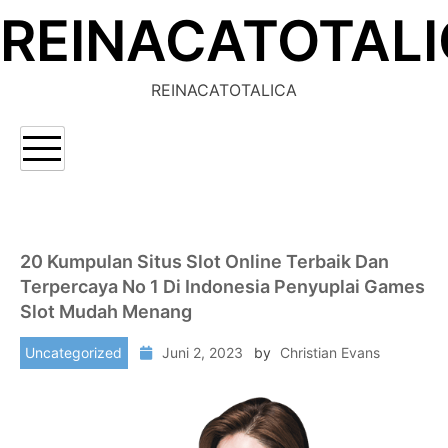
REINACATOTAL
Skip
to
content
REINACATOTALICA
20 Kumpulan Situs Slot Online Terbaik Dan
Terpercaya No 1 Di Indonesia Penyuplai Games
Slot Mudah Menang
Uncategorized
Juni 2, 2023
by
Christian Evans