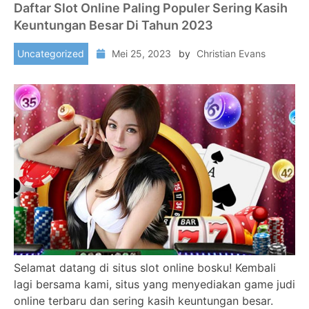
Daftar Slot Online Paling Populer Sering Kasih
Keuntungan Besar Di Tahun 2023
Uncategorized
Mei 25, 2023
by
Christian Evans
Selamat datang di situs slot online bosku! Kembali
lagi bersama kami, situs yang menyediakan game judi
online terbaru dan sering kasih keuntungan besar.