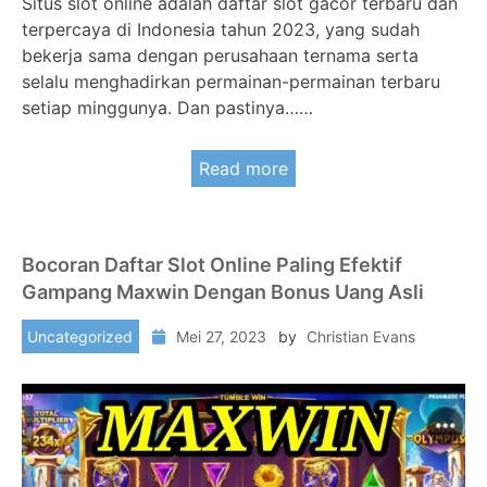
Situs slot online adalah daftar slot gacor terbaru dan
terpercaya di Indonesia tahun 2023, yang sudah
bekerja sama dengan perusahaan ternama serta
selalu menghadirkan permainan-permainan terbaru
setiap minggunya. Dan pastinya……
Read more
Bocoran Daftar Slot Online Paling Efektif
Gampang Maxwin Dengan Bonus Uang Asli
Uncategorized
Mei 27, 2023
by
Christian Evans