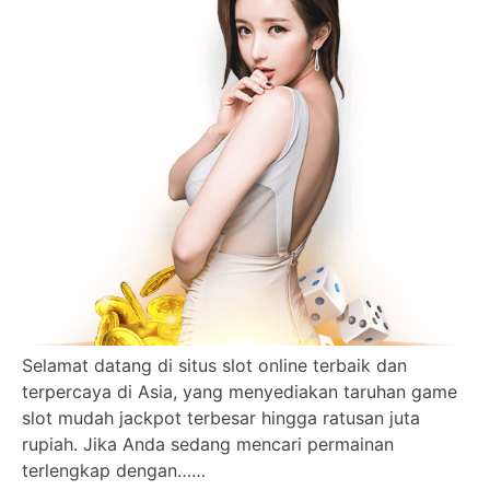
Selamat datang di situs slot online terbaik dan
terpercaya di Asia, yang menyediakan taruhan game
slot mudah jackpot terbesar hingga ratusan juta
rupiah. Jika Anda sedang mencari permainan
terlengkap dengan……